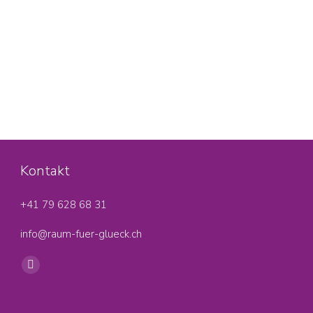
Kontakt
+41 79 628 68 31‬
info@raum-fuer-glueck.ch
Find us on:
Facebook
page
opens