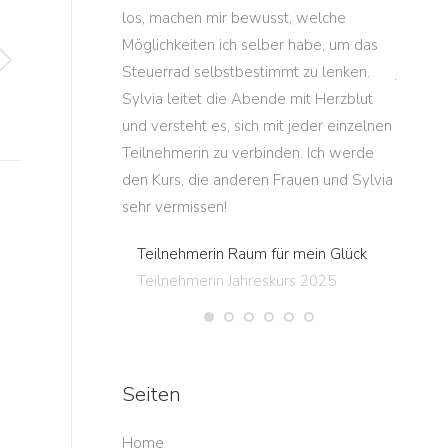
anstaltungen
los, machen mir bewusst, welche
mein Le
Möglichkeiten ich selber habe, um das
kostbar
waren begeistert
Steuerrad selbstbestimmt zu lenken.
jeweils
Sylvia leitet die Abende mit Herzblut
dank de
s Ideen und
und versteht es, sich mit jeder einzelnen
Kursabe
Workshop schon
Teilnehmerin zu verbinden. Ich werde
den and
er anderen
den Kurs, die anderen Frauen und Sylvia
Teiln
r Standorte
sehr vermissen!
Teiln
Teilnehmerin Raum für mein Glück
en spannenden,
Teilnehmerin Jahreskurs 2025
ichen Halbtag.“
igen
igen
Seiten
g
Home