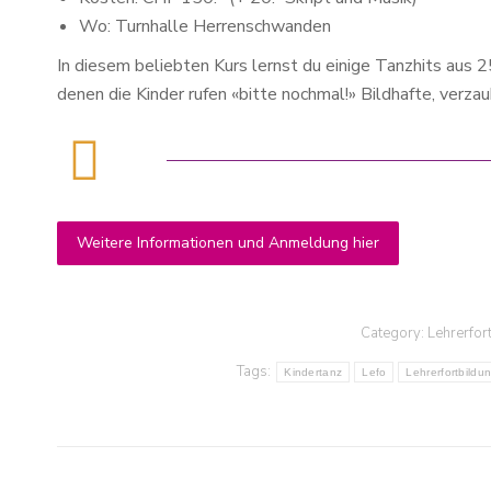
Wo: Turnhalle Herrenschwanden
In diesem beliebten Kurs lernst du einige Tanzhits aus 
denen die Kinder rufen «bitte nochmal!» Bildhafte, ver
Weitere Informationen und Anmeldung hier
Category:
Lehrerfor
Tags:
Kindertanz
Lefo
Lehrerfortbildu
Ich könnte so viel aufschreiben, was 
am Kurs gefällt: Deine feinfühlige,
Post
umsichtige Art, die Abwechslung