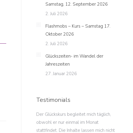
Samstag, 12. September 2026
2. Juli 2026
Flashmobs – Kurs – Samstag 17.
Oktober 2026
2. Juli 2026
Glückszeiten- im Wandel der
Jahreszeiten
27. Januar 2026
Testimonials
en Glücksmorgen
Der Glückskurs begleitet mich täglich,
Die Ent
ont auf eine Art
obwohl er nur einmal im Monat
dieses 
wie ich es bislang
stattfindet. Die Inhalte lassen mich nicht
sind so