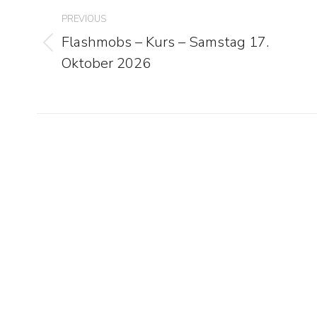
navigation
zwischen Kopf und Seele und Körper
PREVIOUS
das Tanzen usw. Ich picke etwas raus,
Flashmobs – Kurs – Samstag 17.
das ich so nicht erwartet habe: Nämli
Previous
Oktober 2026
die Zeit zwischen den Kursen. Ich
post:
schätze extrem, wie die Kursabende
nachwirken und was sie bewirken.
Natürlich unterstützt von deiner «Post
Nachklang und der Vorbereitung auf 
neuen Abend. Die Themen gehen tief
berühren und lösen Veränderungen a
DANKE!
Teilnehmerin Raum für me
Glück
Teilnehmerin Jahreskurs 