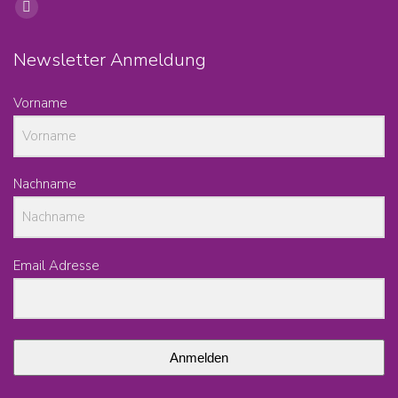
Find us on:
Facebook
page
Newsletter Anmeldung
opens
in
Vorname
new
window
Nachname
Email Adresse
Anmelden