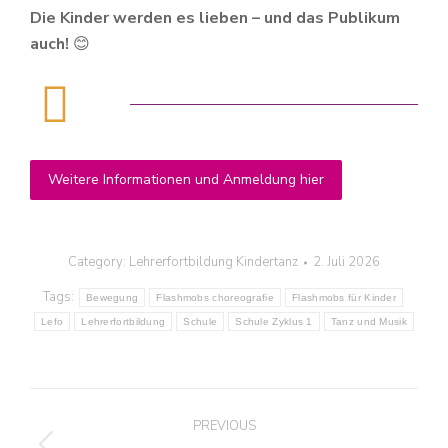
Die Kinder werden es lieben – und das Publikum
auch!
😊
Weitere Informationen und Anmeldung hier
Category:
Lehrerfortbildung Kindertanz
2. Juli 2026
Tags:
Bewegung
Flashmobs choreografie
Flashmobs für Kinder
Lefo
Lehrerfortbildung
Schule
Schule Zyklus 1
Tanz und Musik
Post
PREVIOUS
navigation