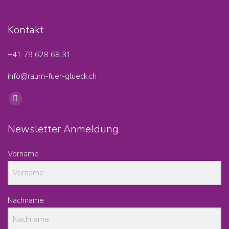
Kontakt
+41 79 628 68 31‬
info@raum-fuer-glueck.ch
Find us on:
Facebook
page
Newsletter Anmeldung
opens
in
Vorname
new
window
Nachname