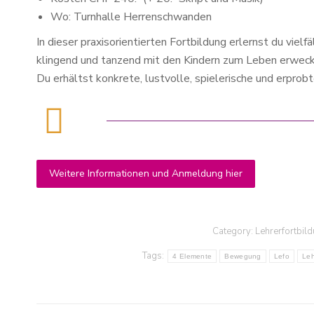
Wo: Turnhalle Herrenschwanden
In dieser praxisorientierten Fortbildung erlernst du vie
klingend und tanzend mit den Kindern zum Leben erweck
Du erhältst konkrete, lustvolle, spielerische und erprobt
Weitere Informationen und Anmeldung hier
Category:
Lehrerfortbild
Tags:
4 Elemente
Bewegung
Lefo
Leh
Ich könnte so viel aufschreiben, was 
am Kurs gefällt: Deine feinfühlige,
umsichtige Art, die Abwechslung
Post