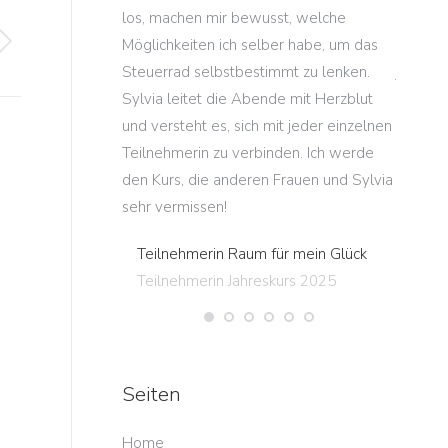
anstaltungen
los, machen mir bewusst, welche
mein Le
Möglichkeiten ich selber habe, um das
kostbar
waren begeistert
Steuerrad selbstbestimmt zu lenken.
jeweils
Sylvia leitet die Abende mit Herzblut
dank de
s Ideen und
und versteht es, sich mit jeder einzelnen
Kursabe
Workshop schon
Teilnehmerin zu verbinden. Ich werde
den and
er anderen
den Kurs, die anderen Frauen und Sylvia
Teiln
r Standorte
sehr vermissen!
Teiln
Teilnehmerin Raum für mein Glück
en spannenden,
Teilnehmerin Jahreskurs 2025
ichen Halbtag.“
igen
igen
Seiten
g
Home