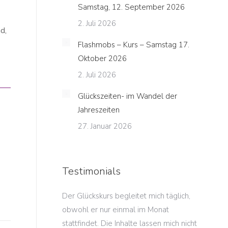
Samstag, 12. September 2026
2. Juli 2026
d,
Flashmobs – Kurs – Samstag 17.
Oktober 2026
2. Juli 2026
Glückszeiten- im Wandel der
Jahreszeiten
27. Januar 2026
Testimonials
en Glücksmorgen
Der Glückskurs begleitet mich täglich,
Die Ent
ont auf eine Art
obwohl er nur einmal im Monat
dieses 
wie ich es bislang
stattfindet. Die Inhalte lassen mich nicht
sind so