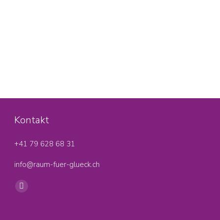
Kontakt
+41 79 628 68 31‬
info@raum-fuer-glueck.ch
Find us on:
Facebook
page
opens