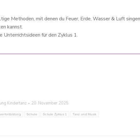
lfältige Methoden, mit denen du Feuer, Erde, Wasser & Luft singen
en kannst.
e Unterrichtsideen für den Zyklus 1.
ung Kindertanz
20. November 2025
rerfortbildung
Schule
Schule Zyklus 1
Tanz und Musik
mir
So eine Kostbarkeit ist er, dieser Kurs.
„Mit dem gemeinsam
Mit Wurzeln in der Erde und
hast Du unseren Horiz
ausladenden Ästen zum Himmel. Schon
und Weise erweitert, 