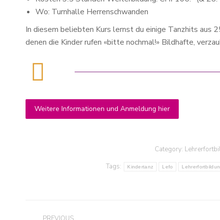
Wo: Turnhalle Herrenschwanden
In diesem beliebten Kurs lernst du einige Tanzhits aus 
denen die Kinder rufen «bitte nochmal!» Bildhafte, ver
Weitere Informationen und Anmeldung hier
Category:
Lehrerfortb
Tags:
Kindertanz
Lefo
Lehrerfortbildu
Ich könnte so viel aufschreiben, was 
am Kurs gefällt: Deine feinfühlige,
Post
umsichtige Art, die Abwechslung
PREVIOUS