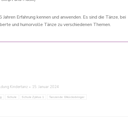
25 Jahren Erfahrung kennen und anwenden. Es sind die Tänze, bei
zauberte und humorvolle Tänze zu verschiedenen Themen.
ildung Kindertanz
15. Januar 2024
ng
Schule
Schule Zyklus 1
Tanzende Glkücksbringer
mir
So eine Kostbarkeit ist er, dieser Kurs.
„Mit dem gemeinsam
Mit Wurzeln in der Erde und
hast Du unseren Horiz
ausladenden Ästen zum Himmel. Schon
und Weise erweitert, 