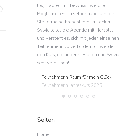
anstaltungen
los, machen mir bewusst, welche
mein Le
Möglichkeiten ich selber habe, um das
kostbar
waren begeistert
Steuerrad selbstbestimmt zu lenken.
jeweils
Sylvia leitet die Abende mit Herzblut
dank de
s Ideen und
und versteht es, sich mit jeder einzelnen
Kursabe
Workshop schon
Teilnehmerin zu verbinden. Ich werde
den and
er anderen
den Kurs, die anderen Frauen und Sylvia
Teiln
r Standorte
sehr vermissen!
Teiln
Teilnehmerin Raum für mein Glück
en spannenden,
Teilnehmerin Jahreskurs 2025
ichen Halbtag.“
igen
igen
Seiten
g
Home