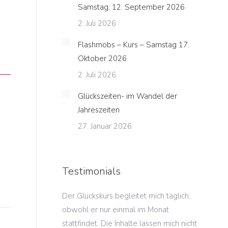
Samstag, 12. September 2026
2. Juli 2026
Flashmobs – Kurs – Samstag 17.
Oktober 2026
2. Juli 2026
Glückszeiten- im Wandel der
Jahreszeiten
27. Januar 2026
Testimonials
en Glücksmorgen
Der Glückskurs begleitet mich täglich,
Die Ent
ont auf eine Art
obwohl er nur einmal im Monat
dieses 
wie ich es bislang
stattfindet. Die Inhalte lassen mich nicht
sind so