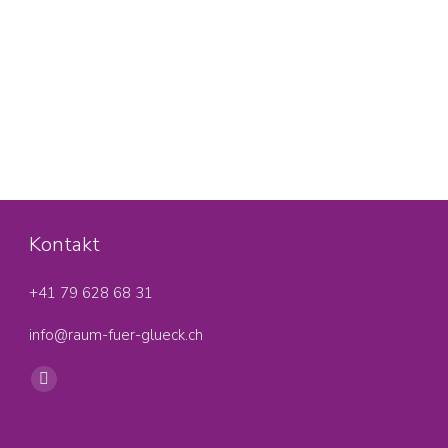
Kontakt
+41 79 628 68 31‬
info@raum-fuer-glueck.ch
Find us on:
Facebook
page
opens