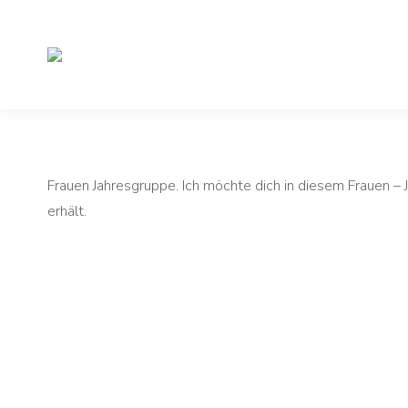
Frauen Jahresgruppe. Ich möchte dich in diesem Frauen 
erhält.
Der Glückskurs begleitet mich täglich, obwohl er nur 
habe, um das Steuerrad selbstbestimmt zu lenken. Sylv
Kurs, die anderen Frauen und Sylvia sehr vermissen!
Teilnehmerin Raum für mein Glück