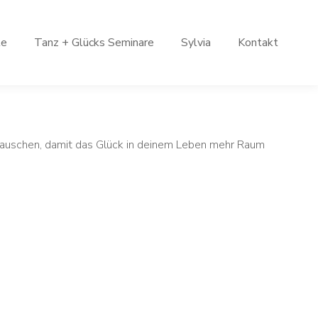
le
Tanz + Glücks Seminare
Sylvia
Kontakt
 lauschen, damit das Glück in deinem Leben mehr Raum
achen mir bewusst, welche Möglichkeiten ich selber
r einzelnen Teilnehmerin zu verbinden. Ich werde den