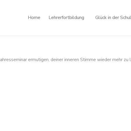
Home
Lehrerfortbildung
Glück in der Schu
– Jahresseminar ermutigen, deiner inneren Stimme wieder mehr zu
einmal im Monat stattfindet. Die Inhalte lassen mich nicht los, m
ia leitet die Abende mit Herzblut und versteht es, sich mit jede