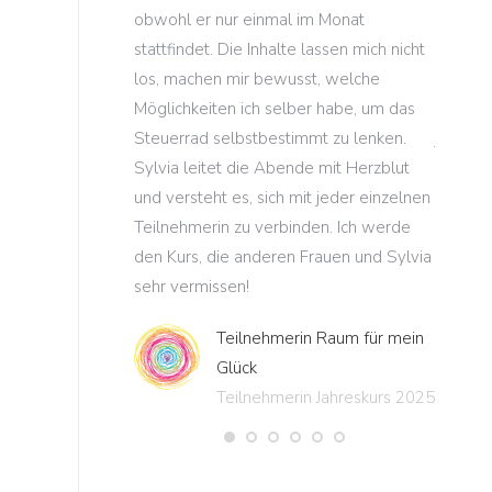
ont auf eine Art
obwohl er nur einmal im Monat
dieses 
wie ich es bislang
stattfindet. Die Inhalte lassen mich nicht
sind so
anstaltungen
los, machen mir bewusst, welche
mein Le
Möglichkeiten ich selber habe, um das
kostbar
waren begeistert
Steuerrad selbstbestimmt zu lenken.
jeweils
Sylvia leitet die Abende mit Herzblut
dank de
s Ideen und
und versteht es, sich mit jeder einzelnen
Kursabe
Workshop schon
Teilnehmerin zu verbinden. Ich werde
den and
er anderen
den Kurs, die anderen Frauen und Sylvia
r Standorte
sehr vermissen!
Teilnehmerin Raum für mein
en spannenden,
Glück
ichen Halbtag.“
Teilnehmerin Jahreskurs 2025
igen
igen