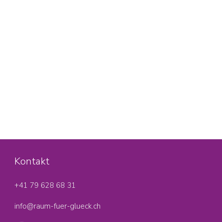
Kontakt
+41 79 628 68 31‬
info@raum-fuer-glueck.ch