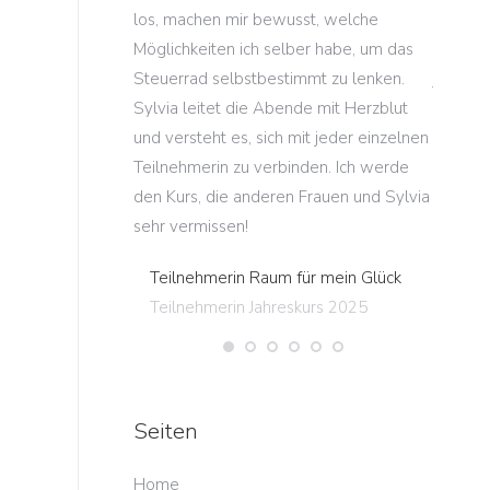
anstaltungen
los, machen mir bewusst, welche
mein Le
Möglichkeiten ich selber habe, um das
kostbar
waren begeistert
Steuerrad selbstbestimmt zu lenken.
jeweils
Sylvia leitet die Abende mit Herzblut
dank de
s Ideen und
und versteht es, sich mit jeder einzelnen
Kursabe
Workshop schon
Teilnehmerin zu verbinden. Ich werde
den and
er anderen
den Kurs, die anderen Frauen und Sylvia
Teiln
r Standorte
sehr vermissen!
Teiln
Teilnehmerin Raum für mein Glück
en spannenden,
Teilnehmerin Jahreskurs 2025
ichen Halbtag.“
igen
igen
Seiten
g
Home