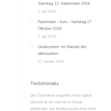
Samstag, 12. September 2026
2. Juli 2026
Flashmobs – Kurs – Samstag 17.
Oktober 2026
2. Juli 2026
Glückszeiten- im Wandel der
Jahreszeiten
27. Januar 2026
Testimonials
en Glücksmorgen
Der Glückskurs begleitet mich täglich,
Die Ent
ont auf eine Art
obwohl er nur einmal im Monat
dieses 
wie ich es bislang
stattfindet. Die Inhalte lassen mich nicht
sind so