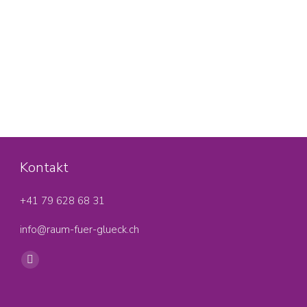
Kontakt
+41 79 628 68 31‬
info@raum-fuer-glueck.ch
Find us on:
Facebook
page
opens