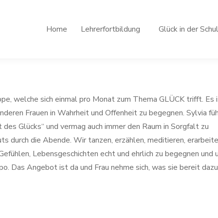
Home
Lehrerfortbildung
Glück in der Schu
uppe, welche sich einmal pro Monat zum Thema GLÜCK trifft. Es i
nderen Frauen in Wahrheit und Offenheit zu begegnen. Sylvia füh
ft des Glücks“ und vermag auch immer den Raum in Sorgfalt zu
uts durch die Abende. Wir tanzen, erzählen, meditieren, erarbeit
Gefühlen, Lebensgeschichten echt und ehrlich zu begegnen und 
po. Das Angebot ist da und Frau nehme sich, was sie bereit dazu