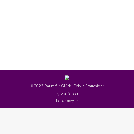
Lehrerfortbildung Kindertanz
By
raumfuerglueck_admin
13. Juni 2023
Lehrerfortbildungskurs: «Tanzende Glücksbringer
für den Kindergarten- und Schulalltag – 23.
August 2023 (Zyklus 1)» in Herrenschwanden
©2023 Raum für Glück | Sylvia Frauchiger
sylvia_footer
Looks
nice
.ch