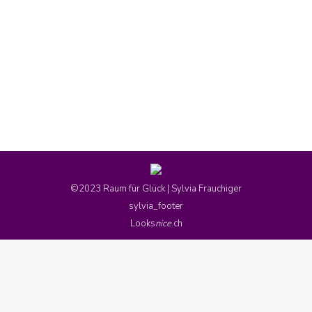
27. Januar 2026
Glückszeiten- im Wandel der Jahreszeiten – ein
Kurs für Frauen – Frühling, Sommer, Herbst und
Winter. MIt Sylvia Frauchiger
©2023 Raum für Glück | Sylvia Frauchiger
sylvia_footer
Looks
nice
.ch