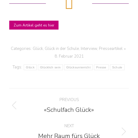
Zum Artikel geht es hier
Categories:
Glück
,
Glück in der Schule
,
Interview
,
Presseartikel
8. Februar 2021
Tags:
Glück
Glücklich sein
Glücksunterricht
Presse
Schule
Post
PREVIOUS
navigation
«Schulfach Glück»
Previous
post:
NEXT
Mehr Raum fürs Glück
Next