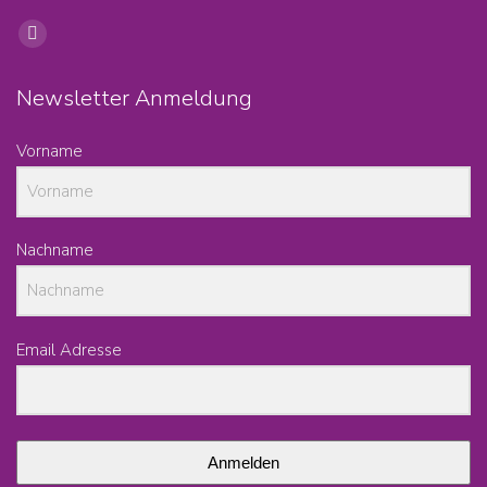
Find us on:
Facebook
page
Newsletter Anmeldung
opens
in
Vorname
new
window
Nachname
Email Adresse
Anmelden